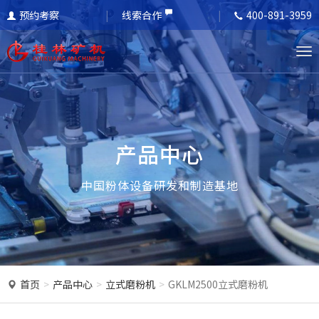
预约考察
线索合作
400-891-3959
T
o
g
g
l
产品中心
e
n
中国粉体设备研发和制造基地
a
v
i
g
a
首页
产品中心
立式磨粉机
GKLM2500立式磨粉机
t
i