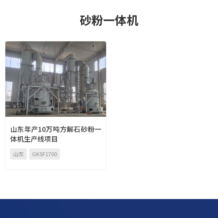
o
砂粉一体机
n
山东年产10万吨方解石砂粉一
体机生产线项目
山东
GKSF1700