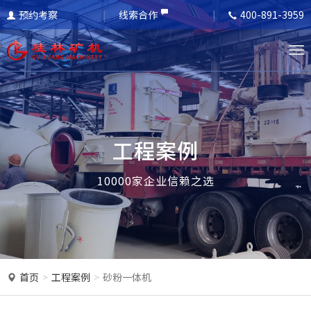
预约考察
线索合作
400-891-3959
T
o
g
g
l
工程案例
e
n
10000家企业信赖之选
a
v
i
g
a
首页
工程案例
砂粉一体机
t
i