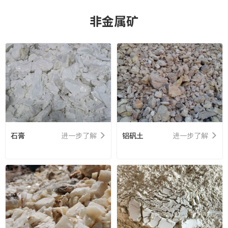
o
非金属矿
n
石膏
进一步了解
铝矾土
进一步了解