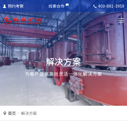
预约考察
线索合作
400-891-3959
T
o
g
g
l
解决方案
e
n
为客户提供高效灵活一体化解决方案
a
v
i
g
a
首页
解决方案
t
i