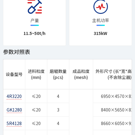
产量
主机功率
11.5~50t/h
315kW
参数对照表
进料粒度
磨辊数量
成品粒度
外形尺寸 (长*宽*高)(
设备型号
(mm)
(pcs)
(mesh)
(不含除尘器)
4R3220
≤20
4
6950×4570×82
GK1280
≤20
3
8400×5650×82
5R4128
≤20
4
8660×6050×92