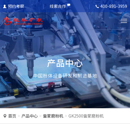
预约考察
线索合作
400-891-3959
T
o
g
g
l
产品中心
e
n
中国粉体设备研发和制造基地
a
v
i
g
a
首页
产品中心
雷蒙磨粉机
GK2500雷蒙磨粉机
t
i