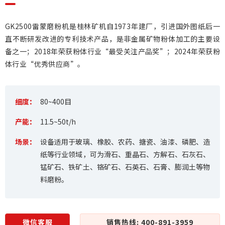
GK2500雷蒙磨粉机是桂林矿机自1973年建厂，引进国外图纸后一
直不断研发改进的专利技术产品，是非金属矿物粉体加工的主要设
备之一；2018年荣获粉体行业“最受关注产品奖”；2024年荣获粉
体行业“优秀供应商”。
细度：
80~400目
产能：
11.5~50t/h
场景：
设备适用于玻璃、橡胶、农药、搪瓷、油漆、磷肥、造
纸等行业领域，可为滑石、重晶石、方解石、石灰石、
锰矿石、铁矿土、铬矿石、石英石、石膏、膨润土等物
料磨粉。
微信客服
销售热线: 400-891-3959