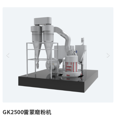
o
P
N
n
r
e
e
x
v
t
i
o
u
s
GK2500雷蒙磨粉机