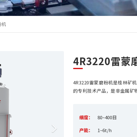
粉机
N
4R3220雷
e
x
4R3220雷蒙磨粉机是桂林矿
t
的专利技术产品，是非金属矿
细度：
80~400目
产能：
1~6t/h