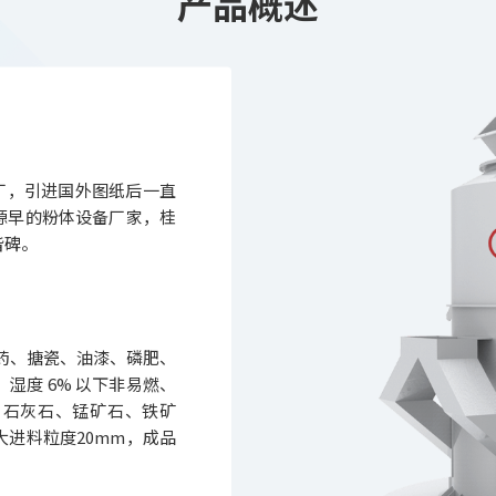
产品概述
年建厂，引进国外图纸后一直
源早的粉体设备厂家，桂
皆碑。
农药、搪瓷、油漆、磷肥、
湿度 6% 以下非易燃、
、石灰石、锰矿石、铁矿
进料粒度20mm，成品