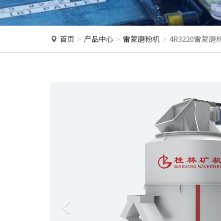
首页
产品中心
雷蒙磨粉机
4R3220雷蒙磨
P
r
e
v
i
o
u
s