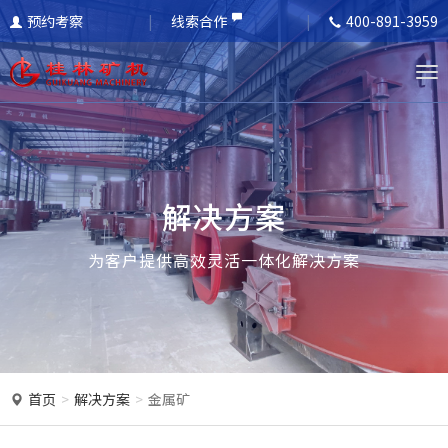
预约考察
线索合作
400-891-3959
T
o
g
g
l
解决方案
e
n
为客户提供高效灵活一体化解决方案
a
v
i
g
a
首页
解决方案
金属矿
t
i