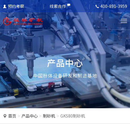
预约考察
线索合作
400-891-3959
T
o
g
g
l
产品中心
e
n
中国粉体设备研发和制造基地
a
v
i
g
a
首页
产品中心
制砂机
GKS80制砂机
t
i