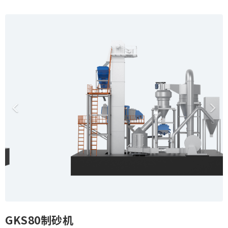
o
P
N
n
r
e
e
x
v
t
i
o
u
s
GKS80制砂机