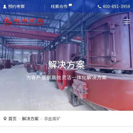
预约考察
线索合作
400-891-3959
T
o
g
g
l
解决方案
e
n
为客户提供高效灵活一体化解决方案
a
v
i
g
a
首页
解决方案
非金属矿
t
i